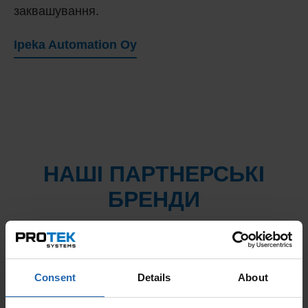
заквашування.
Ipeka Automation Oy
НАШІ ПАРТНЕРСЬКІ
БРЕНДИ
Consent
Details
About