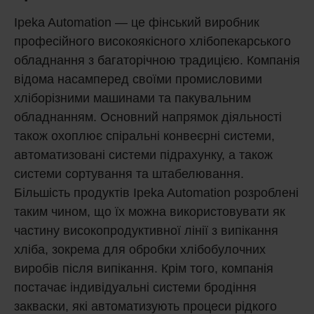
Ipeka Automation — це фінський виробник
професійного високоякісного хлібопекарського
обладнання з багаторічною традицією. Компанія
відома насамперед своїми промисловими
хліборізними машинами та пакувальним
обладнанням. Основний напрямок діяльності
також охоплює спіральні конвеєрні системи,
автоматизовані системи підрахунку, а також
системи сортування та штабелювання.
Більшість продуктів Ipeka Automation розроблені
таким чином, що їх можна використовувати як
частину високопродуктивної лінії з випікання
хліба, зокрема для обробки хлібобулочних
виробів після випікання. Крім того, компанія
постачає індивідуальні системи бродіння
закваски, які автоматизують процеси рідкого