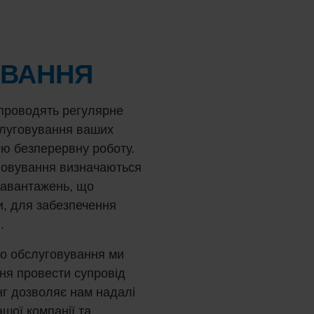
УВАННЯ
 проводять регулярне
слуговування ваших
ню безперервну роботу.
уговування визначаються
навантажень, що
, для забезпечення
.
го обслуговування ми
ня провести супровід
нг дозволяє нам надалі
шої компанії та