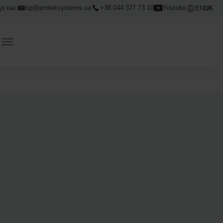
до нас
tip@proteksystems.ua
+38 044 377 73 10
Youtube
EN
UK