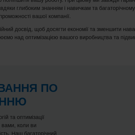
авдяки глибоким знанням і навичкам та багаторічном
проможності вашої компанії.
ійний досвід, щоб досягти економії та зменшити нав
юємо над оптимізацією вашого виробництва та підв
ВАННЯ ПО
АННЮ
гій та оптимізації
 вами, коли ви
сть. Наш багаторічний