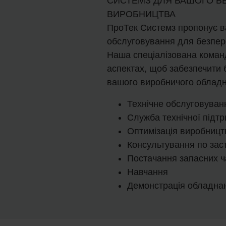
СИСТЕМЗ ДЛЯ ВАШОГО Б
ВИРОБНИЦТВА
ПроТек Системз пропонує в
обслуговування для безпер
Наша спеціалізована коман
аспектах, щоб забезпечити
вашого виробничого обладн
Технічне обслуговуван
Служба технічної підт
Оптимізація виробницт
Консультування по за
Постачання запасних ч
Навчання
Демонстрація обладна