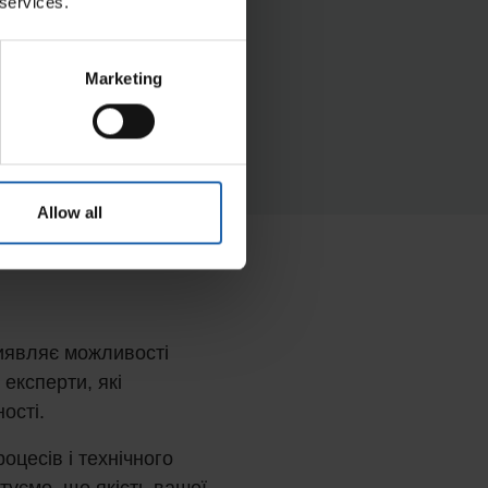
 services.
Marketing
Allow all
виявляє можливості
експерти, які
ості.
цесів і технічного
уємо, що якість вашої