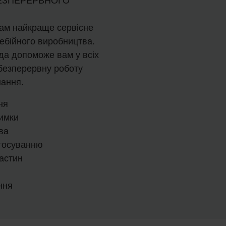
ЕЗПЕРЕРВНОГО
ам найкраще сервісне
ебійного виробництва.
да допоможе вам у всіх
 безперервну роботу
ання.
ня
римки
ва
стосуванню
астин
ння