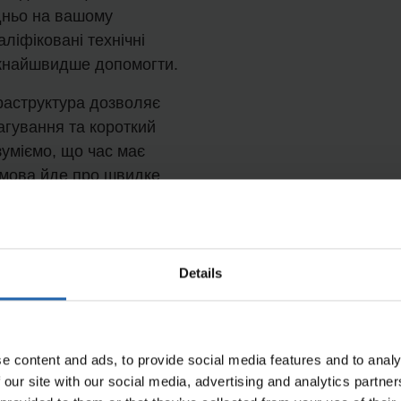
дньо на вашому
ліфіковані технічні
якнайшвидше допомогти.
аструктура дозволяє
агування та короткий
зуміємо, що час має
 мова йде про швидке
ваших машин. Тому ми
с наших техніків для
тних робіт.
Details
 великий запас запасних
 автомобілі. Це
ість проблем з
на місці і скоротити
e content and ads, to provide social media features and to analy
 our site with our social media, advertising and analytics partn
 мінімуму.