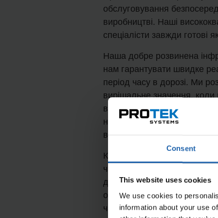
обслуговування безпосере
виробництві. Наші висококва
спеціалісти завжди готові 
Наша добре розвинена інфр
нам гарантувати швидке ре
період часу в дорозі. Ми ро
вирішальне значення, коли
відновлення експлуатації 
негайно відправляємо до ва
виконання необхідних ремон
Consent
Кожен із наших техніків має
частин у своєму службовому
This website uses cookies
дозволяє нам усувати більш
обладнанням безпосередньо 
We use cookies to personalis
information about your use of
час простою до абсолютного