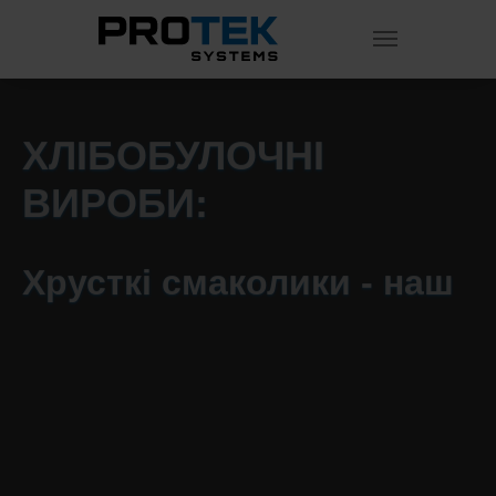
Skip to main content
ХЛІБОБУЛОЧНІ
ВИРОБИ:
Хрусткі смаколики - наш
асортимент
хлібобулочних виробів
на будь-який смак